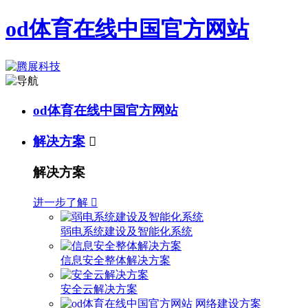
od体育在线中国官方网站
od体育在线中国官方网站
解决方案

解决方案
进一步了解

弱电系统建设及智能化系统
信息安全整体解决方案
安全云解决方案