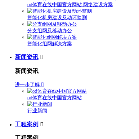
od体育在线中国官方网站 网络建设方案
智能化机房建设及动环监测
分支组网及移动办公
智能化组网解决方案
新闻资讯

新闻资讯
进一步了解

od体育在线中国官方网站
行业新闻
工程案例

工程案例