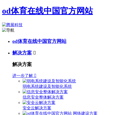
od体育在线中国官方网站
od体育在线中国官方网站
解决方案

解决方案
进一步了解

弱电系统建设及智能化系统
信息安全整体解决方案
安全云解决方案