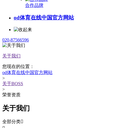
合作品牌
od体育在线中国官方网站
020-87566596
关于我们
您现在的位置：
od体育在线中国官方网站
>
关于BOSS
>
荣誉资质
关于我们
全部分类
