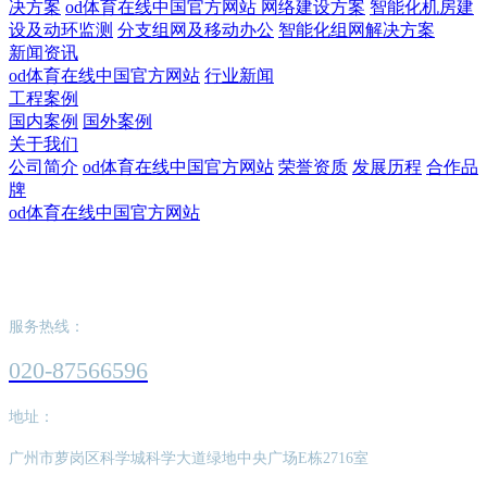
决方案
od体育在线中国官方网站 网络建设方案
智能化机房建
设及动环监测
分支组网及移动办公
智能化组网解决方案
新闻资讯
od体育在线中国官方网站
行业新闻
工程案例
国内案例
国外案例
关于我们
公司简介
od体育在线中国官方网站
荣誉资质
发展历程
合作品
牌
od体育在线中国官方网站
od体育在线中国官方网站
服务热线：
020-87566596
地址：
广州市萝岗区科学城科学大道绿地中央广场E栋2716室