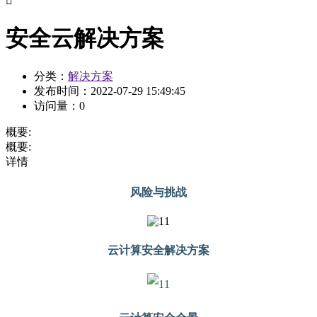

安全云解决方案
分类：
解决方案
发布时间：
2022-07-29 15:49:45
访问量：
0
概要:
概要:
详情
风险与挑战
云计算安全解决方案